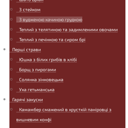
З стейком
З вудженою качиною грудкою
Теплий з телятиною та задимленими овочами
Теплий з печінкою та сиром брі
Перші страви
Юшка з білих грибів в хлібі
Борщ з пирогами
Солянка зінковецька
Уха гетьманська
Гарячі закуски
Камамбер смажений в хрусткій паніровці з
вишневим конфі