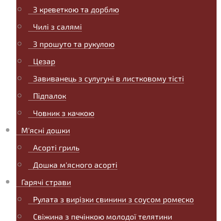
З креветкою та дорблю
Чилі з салямі
З прошуто та рукулою
Цезар
Завиванець з сулугуні в листковому тісті
Підпалок
Човник з качкою
М'ясні дошки
Асорті гриль
Дошка м'ясного асорті
Гарячі страви
Рулата з вирізки свинини з соусом ромеско
Свіжина з печінкою молодої телятини