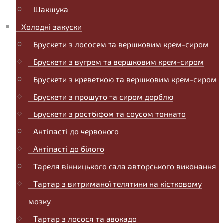
Шакшука
Холодні закуски
Брускети з лососем та вершковим крем-сиром
Брускети з вугрем та вершковим крем-сиром
Брускети з креветкою та вершковим крем-сиром
Брускети з прошуто та сиром дорблю
Брускети з ростбіфом та соусом тоннато
Антіпасті до червоного
Антіпасті до білого
Тареля вінницького сала авторського виконання
Тартар з витриманої телятини на кістковому
мозку
Тартар з лосося та авокадо