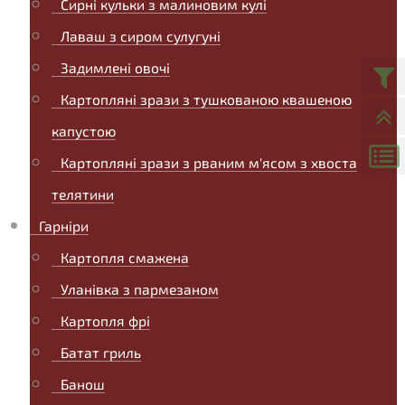
Сирні кульки з малиновим кулі
Лаваш з сиром сулугуні
Задимлені овочі
Картопляні зрази з тушкованою квашеною
капустою
Картопляні зрази з рваним м'ясом з хвоста
телятини
Гарніри
Картопля смажена
Уланівка з пармезаном
Картопля фрі
Батат гриль
Банош