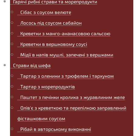
Гарячі рибні страви та морепродукти
Сібас з соусом велюте
Лосось під соусом сабайон
Креветки з манго-ананасовою сальсою
Креветки в вершковому соусі
Мідії в напів мушлі, запечені з вершками
Страви від шефа
Тартар з оленини з трюфелем і тархуном
Тартар з морепродуктів
Паштет з печінки кролика з журавлиним желе
Олів'є з креветкою та перепілкою заправлений
фісташковим соусом
Рібай в авторському виконанні