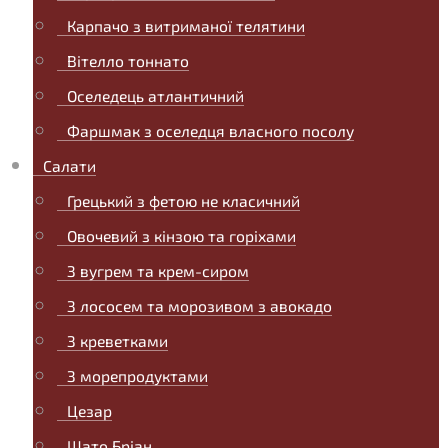
Карпачо з витриманої телятини
Вітелло тоннато
Оселедець атлантичний
Фаршмак з оселедця власного посолу
Салати
Грецький з фетою не класичний
Овочевий з кінзою та горіхами
З вугрем та крем-сиром
З лососем та морозивом з авокадо
З креветками
З морепродуктами
Цезар
Шато Бріан