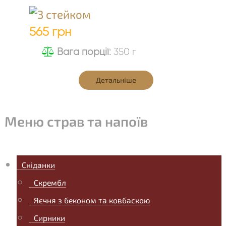
565 грн
Вага порції:
350 г
Детальніше
Меню страв та напоїв
Сніданки
Скрембл
Яєчня з беконом та ковбаскою
Сирники