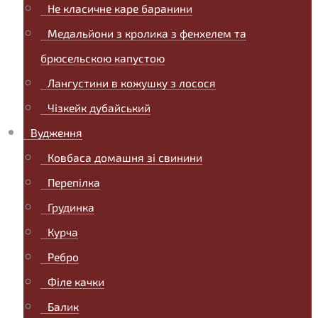
Не класичне каре баранини
Медальйони з кролика з фенхелем та
брюсельскою капустою
Лангустини в кожушку з лосося
Чізкейк дубайський
Вудження
Ковбаса домашня зі свинини
Перепілка
Грудинка
Курча
Ребро
Філе качки
Балик