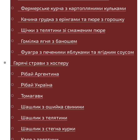
Фермерське курча з картопляними кульками
Качина грудка з ерінгами та пюре з горошку
Щічки з телятини зі смаженим пюре
Гомілка ягня з баношем
Фуагра з печеними яблуками та ягідним соусом
Гарячі страви з хосперу
Рібай Аргентина
Рібай Україна
Томагавк
Шашлик з ошийка свинини
Шашлик з телятини
Шашлик з стегна курки
Каре з телятини