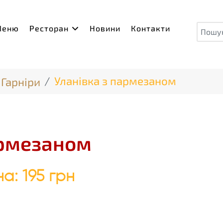
Пош
Меню
Ресторан
Новини
Контакти
Уланівка з пармезаном
Гарніри
армезаном
на:
195 грн