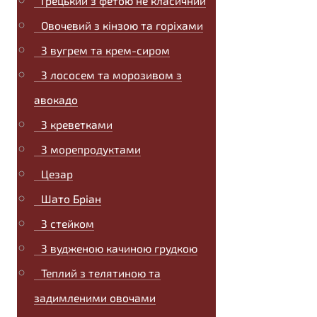
Грецький з фетою не класичний
Овочевий з кінзою та горіхами
З вугрем та крем-сиром
З лососем та морозивом з
авокадо
З креветками
З морепродуктами
Цезар
Шато Бріан
З стейком
З вудженою качиною грудкою
Теплий з телятиною та
задимленими овочами