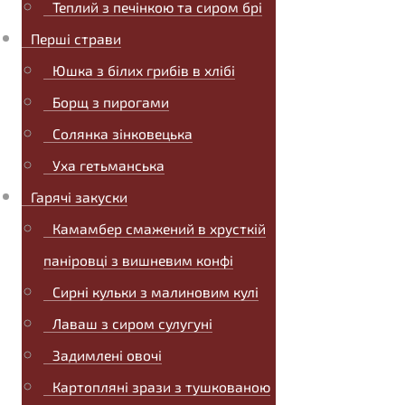
Теплий з печінкою та сиром брі
Перші страви
Юшка з білих грибів в хлібі
Борщ з пирогами
Солянка зінковецька
Уха гетьманська
Гарячі закуски
Камамбер смажений в хрусткій
паніровці з вишневим конфі
Сирні кульки з малиновим кулі
Лаваш з сиром сулугуні
Задимлені овочі
Картопляні зрази з тушкованою