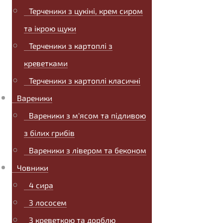
Терченики з цукіні, крем сиром
та ікрою щуки
Терченики з картоплі з
креветками
Терченики з картоплі класичні
Вареники
Вареники з м'ясом та підливою
з білих грибів
Вареники з лівером та беконом
Човники
4 сира
З лососем
З креветкою та дорблю