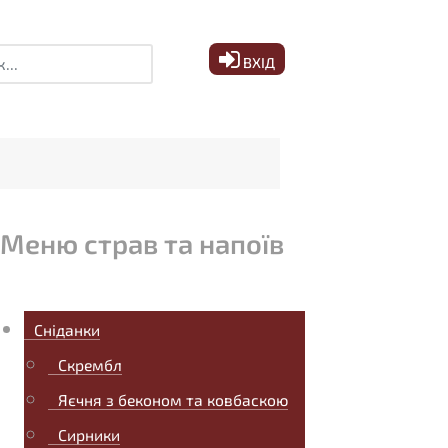
ук
ВХІД
Меню страв та напоїв
Сніданки
Скрембл
Яєчня з беконом та ковбаскою
Сирники