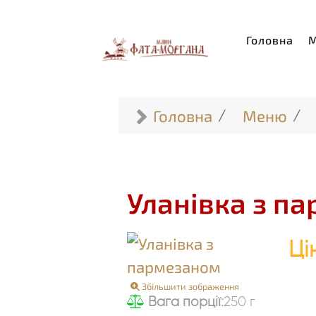
Головна
Головна
Меню
Уланівка з п
Ці
Збільшити зображення
Вага порції:
250 г