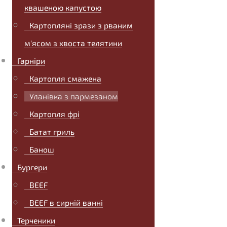
квашеною капустою
Картопляні зрази з рваним
м'ясом з хвоста телятини
Гарніри
Картопля смажена
Уланівка з пармезаном
Картопля фрі
Батат гриль
Банош
Бургери
BEEF
BEEF в сирній ванні
Терченики