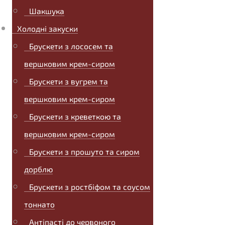
Шакшука
Холодні закуски
Брускети з лососем та
вершковим крем-сиром
Брускети з вугрем та
вершковим крем-сиром
Брускети з креветкою та
вершковим крем-сиром
Брускети з прошуто та сиром
дорблю
Брускети з ростбіфом та соусом
тоннато
Антіпасті до червоного