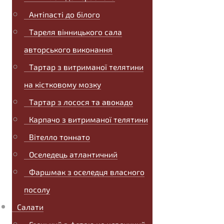
Антіпасті до білого
Тареля вінницького сала
авторського виконання
Тартар з витриманої телятини
на кістковому мозку
Тартар з лосося та авокадо
Карпачо з витриманої телятини
Вітелло тоннато
Оселедець атлантичний
Фаршмак з оселедця власного
посолу
Салати