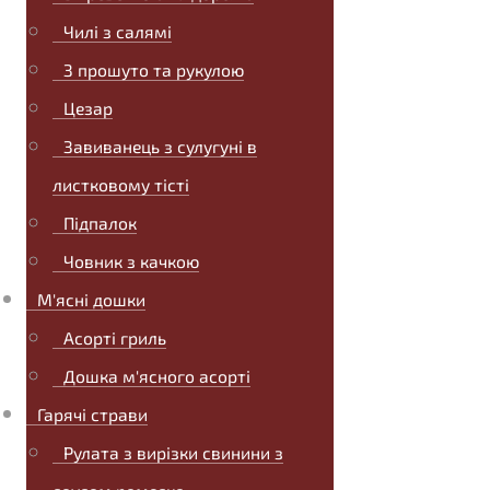
Чилі з салямі
З прошуто та рукулою
Цезар
Завиванець з сулугуні в
листковому тісті
Підпалок
Човник з качкою
М'ясні дошки
Асорті гриль
Дошка м'ясного асорті
Гарячі страви
Рулата з вирізки свинини з