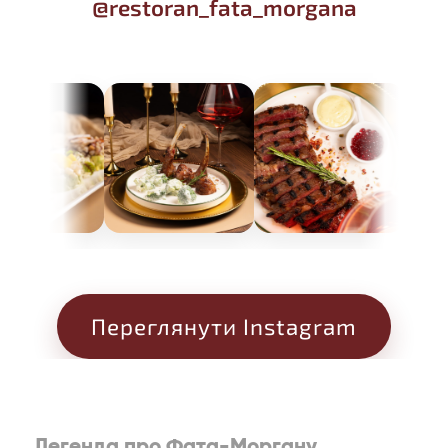
@restoran_fata_morgana
Переглянути Instagram
Легенда про Фата-Моргану