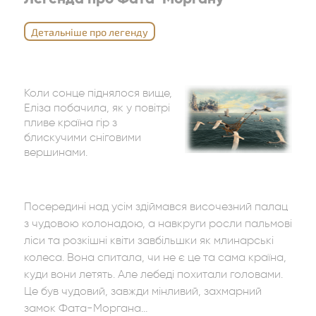
Детальніше про легенду
Коли сонце піднялося вище,
Еліза побачила, як у повітрі
пливе країна гір з
блискучими сніговими
вершинами.
Посередині над усім здіймався височезний палац
з чудовою колонадою, а навкруги росли пальмові
ліси та розкішні квіти завбільшки як млинарські
колеса. Вона спитала, чи не є це та сама країна,
куди вони летять. Але лебеді похитали головами.
Це був чудовий, завжди мінливий, захмарний
замок Фата-Моргана…