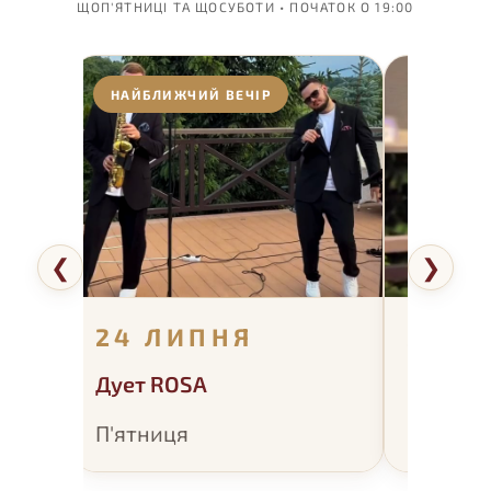
ЩОП'ЯТНИЦІ ТА ЩОСУБОТИ • ПОЧАТОК О 19:00
❮
❯
25 ЛИПНЯ
31 ЛИ
Макс Кохан
Дует ROS
Субота
П'ятниця