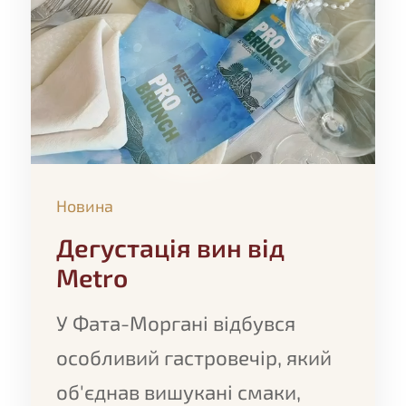
Новина
Дегустація вин від
Metro
У Фата-Моргані відбувся
особливий гастровечір, який
об'єднав вишукані смаки,