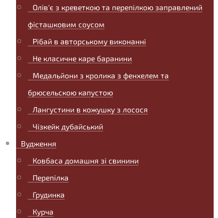
Олів'є з креветкою та перепілкою заправлений
фісташковим соусом
Рібай в авторському виконанні
Не класичне каре баранини
Медальйони з кролика з фенхелем та
брюсельскою капустою
Лангустини в кожушку з лосося
Чізкейк дубайський
Вудження
Ковбаса домашня зі свинини
Перепілка
Грудинка
Курча