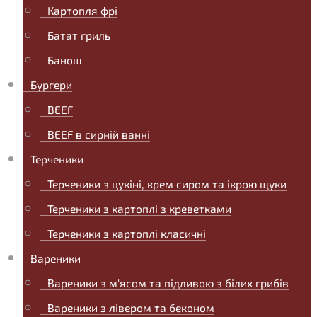
Картопля фрі
Батат гриль
Банош
Бургери
BEEF
BEEF в сирній ванні
Терченики
Терченики з цукіні, крем сиром та ікрою щуки
Терченики з картоплі з креветками
Терченики з картоплі класичні
Вареники
Вареники з м'ясом та підливою з білих грибів
Вареники з лівером та беконом