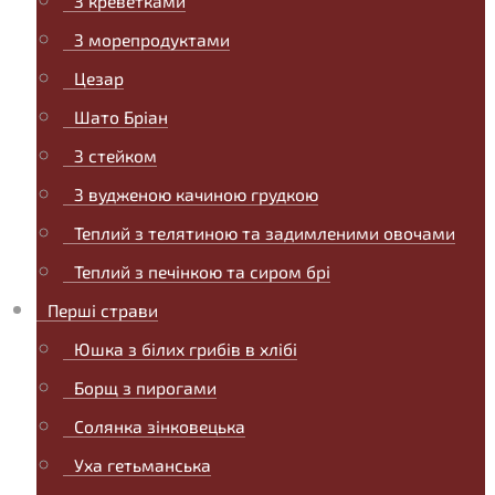
З креветками
З морепродуктами
Цезар
Шато Бріан
З стейком
З вудженою качиною грудкою
Теплий з телятиною та задимленими овочами
Теплий з печінкою та сиром брі
Перші страви
Юшка з білих грибів в хлібі
Борщ з пирогами
Солянка зінковецька
Уха гетьманська