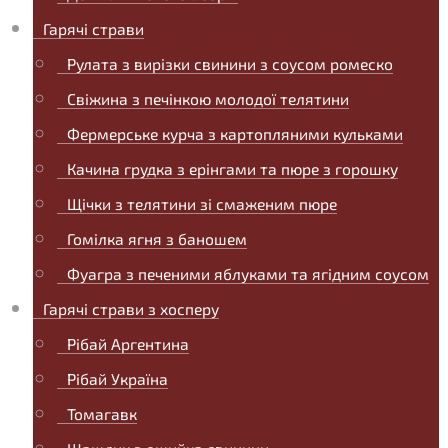
Гарячі страви
Рулата з вирізки свинини з соусом ромеско
Свіжина з печінкою молодої телятини
Фермерське курча з картопляними кульками
Качина грудка з ерінгами та пюре з горошку
Щічки з телятини зі смаженим пюре
Гомілка ягня з баношем
Фуагра з печеними яблуками та ягідним соусом
Гарячі страви з хосперу
Рібай Аргентина
Рібай Україна
Томагавк