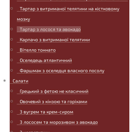
Тартар з витриманої телятини на кістковому
мозку
Тартар з лосося та авокадо
Карпачо з витриманої телятини
Вітелло тоннато
Оселедець атлантичний
Фаршмак з оселедця власного посолу
Салати
Грецький з фетою не класичний
Овочевий з кінзою та горіхами
З вугрем та крем-сиром
З лососем та морозивом з авокадо