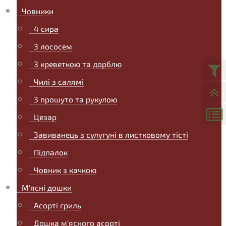
Човники
4 сира
З лососем
З креветкою та дорблю
Чилі з салямі
З прошуто та рукулою
Цезар
Завиванець з сулугуні в листковому тісті
Підпалок
Човник з качкою
М'ясні дошки
Асорті гриль
Дошка м'ясного асорті