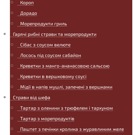
Короп
Дорадо
Морепродукти гриль
Гарячі рибні страви та морепродукти
Сібас з соусом велюте
Лосось під соусом сабайон
Креветки з манго-ананасовою сальсою
Креветки в вершковому соусі
Мідії в напів мушлі, запечені з вершками
Страви від шефа
Тартар з оленини з трюфелем і тархуном
Тартар з морепродуктів
Паштет з печінки кролика з журавлиним желе