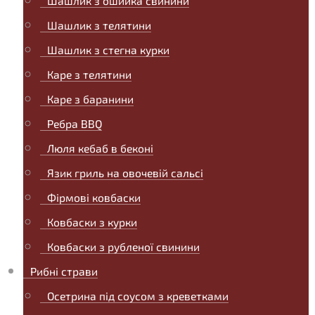
Шашлик з ошийка свинини
Шашлик з телятини
Шашлик з стегна курки
Каре з телятини
Каре з баранини
Ребра BBQ
Люля кебаб в беконі
Язик гриль на овочевій сальсі
Фірмові ковбаски
Ковбаски з курки
Ковбаски з рубленої свинини
Рибні страви
Осетрина під соусом з креветками