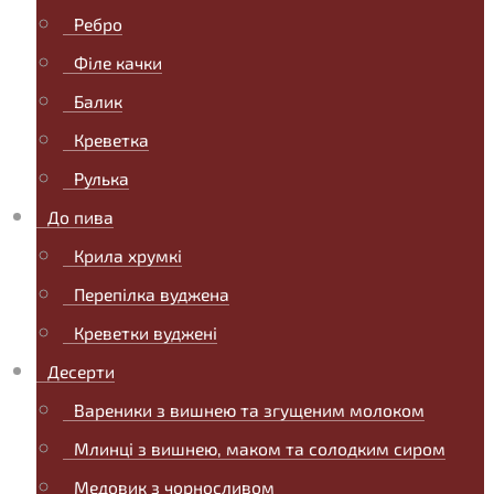
Ребро
Філе качки
Балик
Креветка
Рулька
До пива
Крила хрумкі
Перепілка вуджена
Креветки вуджені
Десерти
Вареники з вишнею та згущеним молоком
Млинці з вишнею, маком та солодким сиром
Медовик з чорносливом