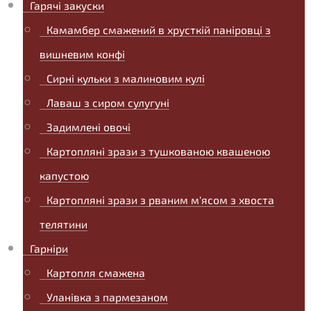
Гарячі закуски
Камамбер смажений в хрусткій паніровці з
вишневим конфі
Сирні кульки з малиновим кулі
Лаваш з сиром сулугуні
Задимлені овочі
Картопляні зрази з тушкованою квашеною
капустою
Картопляні зрази з рваним м'ясом з хвоста
телятини
Гарніри
Картопля смажена
Уланівка з пармезаном