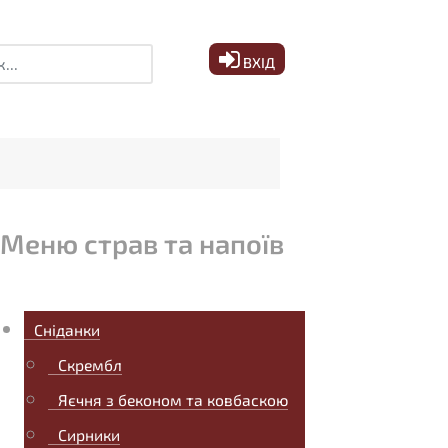
ук
ВХІД
Меню страв та напоїв
Сніданки
Скрембл
Яєчня з беконом та ковбаскою
Сирники