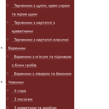
Терченики з цукіні, крем сиром
та ікрою щуки
Терченики з картоплі з
креветками
Терченики з картоплі класичні
Вареники
Вареники з м'ясом та підливою
з білих грибів
Вареники з лівером та беконом
Човники
4 сира
З лососем
З креветкою та дорблю