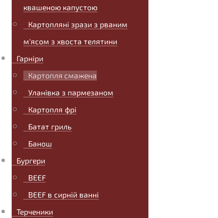
квашеною капустою
Картопляні зрази з рваним
м'ясом з хвоста телятини
Гарніри
Картопля смажена
Уланівка з пармезаном
Картопля фрі
Батат гриль
Банош
Бургери
BEEF
BEEF в сирній ванні
Терченики