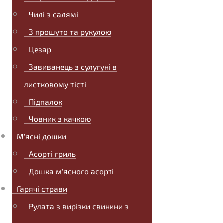
Чилі з салямі
З прошуто та рукулою
Цезар
Завиванець з сулугуні в
листковому тісті
Підпалок
Човник з качкою
М'ясні дошки
Асорті гриль
Дошка м'ясного асорті
Гарячі страви
Рулата з вирізки свинини з