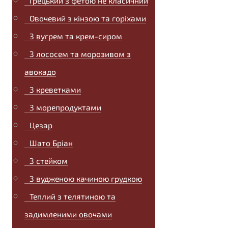
Грецький з фетою не класичний
Овочевий з кінзою та горіхами
З вугрем та крем-сиром
З лососем та морозивом з
авокадо
З креветками
З морепродуктами
Цезар
Шато Бріан
З стейком
З вудженою качиною грудкою
Теплий з телятиною та
задимленими овочами