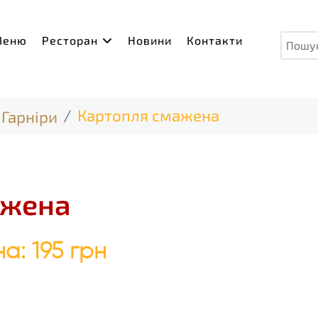
Пош
Меню
Ресторан
Новини
Контакти
Картопля смажена
Гарніри
ажена
на:
195 грн