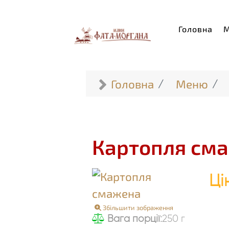
Головна
Головна
Меню
Картопля см
Ці
Збільшити зображення
Вага порції:
250 г