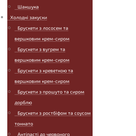
Шакшука
Холодні закуски
Брускети з лососем та
вершковим крем-сиром
Брускети з вугрем та
вершковим крем-сиром
Брускети з креветкою та
вершковим крем-сиром
Брускети з прошуто та сиром
дорблю
Брускети з ростбіфом та соусом
тоннато
Антіпасті до червоного