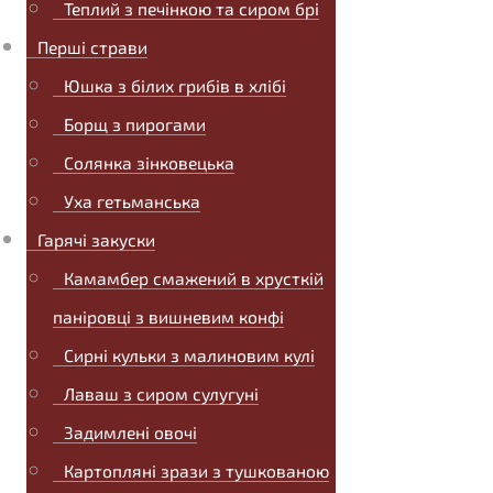
Теплий з печінкою та сиром брі
Перші страви
Юшка з білих грибів в хлібі
Борщ з пирогами
Солянка зінковецька
Уха гетьманська
Гарячі закуски
Камамбер смажений в хрусткій
паніровці з вишневим конфі
Сирні кульки з малиновим кулі
Лаваш з сиром сулугуні
Задимлені овочі
Картопляні зрази з тушкованою