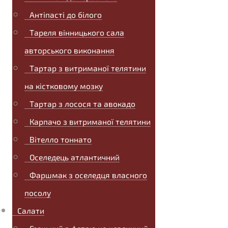
Антіпасті до білого
Тареля вінницького сала
авторського виконання
Тартар з витриманої телятини
на кістковому мозку
Тартар з лосося та авокадо
Карпачо з витриманої телятини
Вітелло тоннато
Оселедець атлантичний
Фаршмак з оселедця власного
посолу
Салати