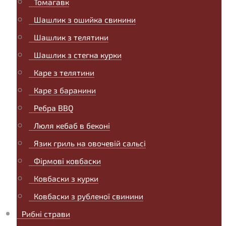
Томагавк
Шашлик з ошийка свинини
Шашлик з телятини
Шашлик з стегна курки
Каре з телятини
Каре з баранини
Ребра BBQ
Люля кебаб в беконі
Язик гриль на овочевій сальсі
Фірмові ковбаски
Ковбаски з курки
Ковбаски з рубленої свинини
Рибні страви