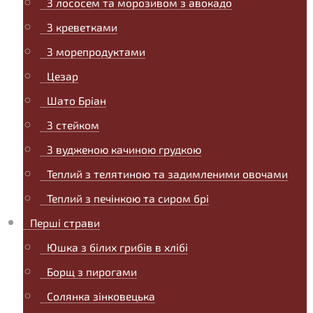
З лососем та морозивом з авокадо
З креветками
З морепродуктами
Цезар
Шато Бріан
З стейком
З вудженою качиною грудкою
Теплий з телятиною та задимленими овочами
Теплий з печінкою та сиром брі
Перші страви
Юшка з білих грибів в хлібі
Борщ з пирогами
Солянка зінковецька