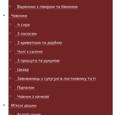
Вареники з лівером та беконом
Човники
4 сира
З лососем
З креветкою та дорблю
Чилі з салямі
З прошуто та рукулою
Цезар
Завиванець з сулугуні в листковому тісті
Підпалок
Човник з качкою
М'ясні дошки
Асорті гриль