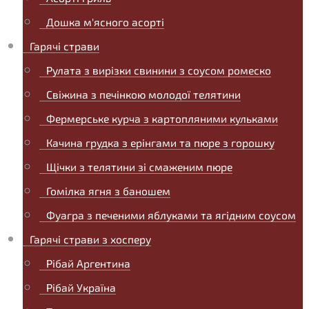
Дошка м'ясного асорті
Гарячі страви
Рулата з вирізки свинини з соусом ромеско
Свіжина з печінкою молодої телятини
Фермерське курча з картопляними кульками
Качина грудка з ерінгами та пюре з горошку
Щічки з телятини зі смаженим пюре
Гомілка ягня з баношем
Фуагра з печеними яблуками та ягідним соусом
Гарячі страви з хосперу
Рібай Аргентина
Рібай Україна