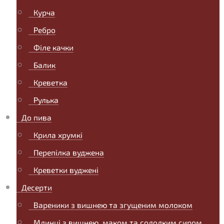
Курча
Ребро
Філе качки
Балик
Креветка
Рулька
До пива
Крила хрумкі
Перепілка вуджена
Креветки вуджені
Десерти
Вареники з вишнею та згущеним молоком
Млинці з вишнею, маком та солодким сиром