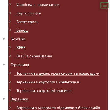
Уланівка з пармезаном
Картопля фрі
Батат гриль
Банош
Бургери
BEEF
BEEF в сирній ванні
Терченики
Терченики з цукіні, крем сиром та ікрою щуки
Терченики з картоплі з креветками
Терченики з картоплі класичні
Вареники
Вареники з м'ясом та підливою з білих грибів