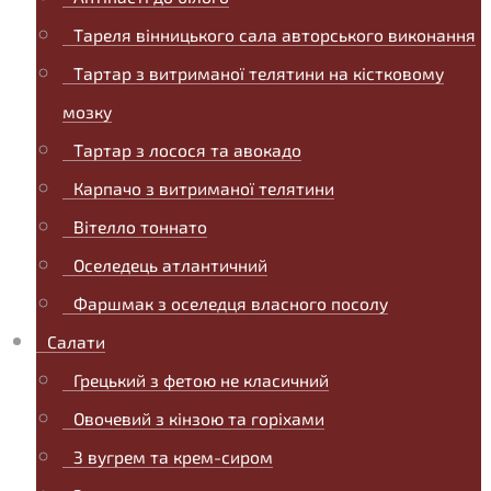
Тареля вінницького сала авторського виконання
Тартар з витриманої телятини на кістковому
мозку
Тартар з лосося та авокадо
Карпачо з витриманої телятини
Вітелло тоннато
Оселедець атлантичний
Фаршмак з оселедця власного посолу
Салати
Грецький з фетою не класичний
Овочевий з кінзою та горіхами
З вугрем та крем-сиром