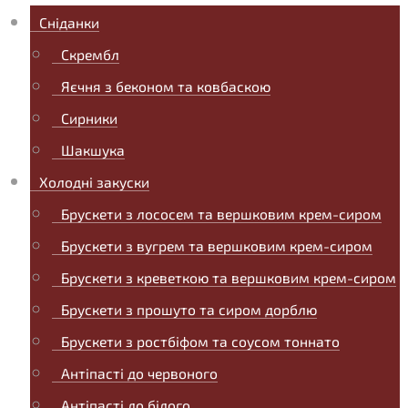
Сніданки
Скрембл
Яєчня з беконом та ковбаскою
Сирники
Шакшука
Холодні закуски
Брускети з лососем та вершковим крем-сиром
Брускети з вугрем та вершковим крем-сиром
Брускети з креветкою та вершковим крем-сиром
Брускети з прошуто та сиром дорблю
Брускети з ростбіфом та соусом тоннато
Антіпасті до червоного
Антіпасті до білого