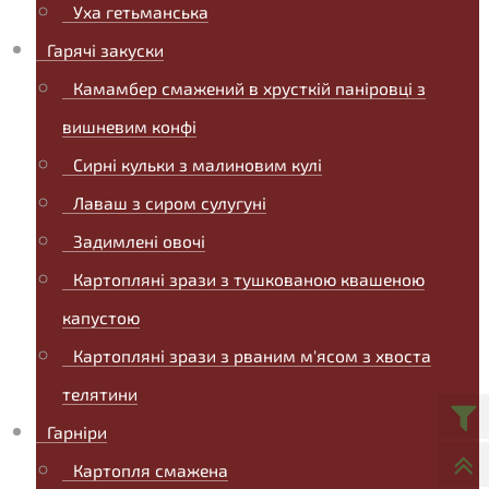
Уха гетьманська
Гарячі закуски
Камамбер смажений в хрусткій паніровці з
вишневим конфі
Сирні кульки з малиновим кулі
Лаваш з сиром сулугуні
Задимлені овочі
Картопляні зрази з тушкованою квашеною
капустою
Картопляні зрази з рваним м'ясом з хвоста
телятини
Гарніри
Картопля смажена