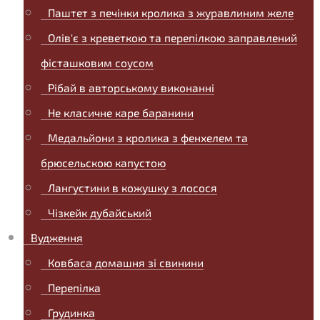
Паштет з печінки кролика з журавлиним желе
Олів'є з креветкою та перепілкою заправлений
фісташковим соусом
Рібай в авторському виконанні
Не класичне каре баранини
Медальйони з кролика з фенхелем та
брюсельскою капустою
Лангустини в кожушку з лосося
Чізкейк дубайський
Вудження
Ковбаса домашня зі свинини
Перепілка
Грудинка