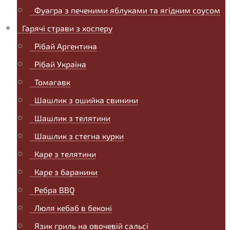
Фуагра з печеними яблуками та ягідним соусом
Гарячі страви з хосперу
Рібай Аргентина
Рібай Україна
Томагавк
Шашлик з ошийка свинини
Шашлик з телятини
Шашлик з стегна курки
Каре з телятини
Каре з баранини
Ребра BBQ
Люля кебаб в беконі
Язик гриль на овочевій сальсі