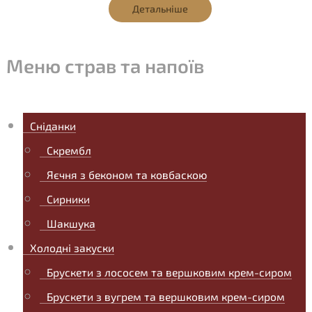
Детальніше
Меню страв та напоїв
Сніданки
Скрембл
Яєчня з беконом та ковбаскою
Сирники
Шакшука
Холодні закуски
Брускети з лососем та вершковим крем-сиром
Брускети з вугрем та вершковим крем-сиром