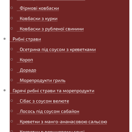
Фірмові ковбаски
Ковбаски з курки
Ковбаски з рубленої свинини
Рибні страви
Осетрина під соусом з креветками
Короп
Дорадо
Морепродукти гриль
Гарячі рибні страви та морепродукти
Сібас з соусом велюте
Лосось під соусом сабайон
Креветки з манго-ананасовою сальсою
Креветки в вершковому соусі