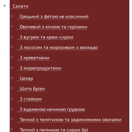
Салати
Грецький з фетою не класичний
Овочевий з кінзою та горіхами
З вугрем та крем-сиром
З лососем та морозивом з авокадо
З креветками
З морепродуктами
Цезар
Шато Бріан
З стейком
З вудженою качиною грудкою
Теплий з телятиною та задимленими овочами
Теплий з печінкою та сиром брі