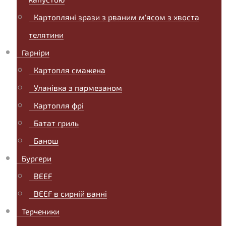
Картопляні зрази з рваним м'ясом з хвоста
телятини
Гарніри
Картопля смажена
Уланівка з пармезаном
Картопля фрі
Батат гриль
Банош
Бургери
BEEF
BEEF в сирній ванні
Терченики