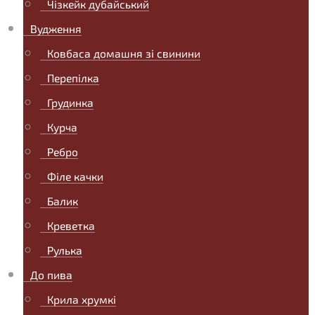
Чізкейк дубайський
Вудження
Ковбаса домашня зі свинини
Перепілка
Грудинка
Курча
Ребро
Філе качки
Балик
Креветка
Рулька
До пива
Крила хрумкі