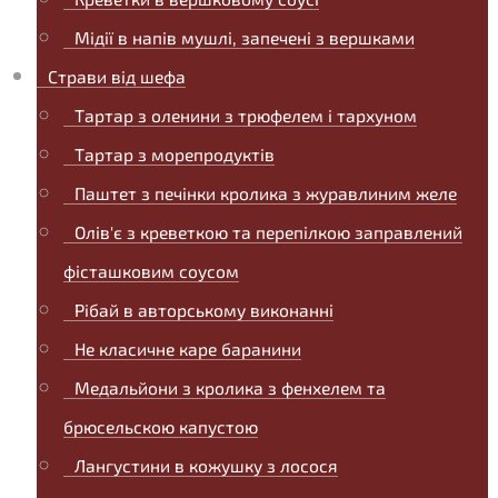
Мідії в напів мушлі, запечені з вершками
Страви від шефа
Тартар з оленини з трюфелем і тархуном
Тартар з морепродуктів
Паштет з печінки кролика з журавлиним желе
Олів'є з креветкою та перепілкою заправлений
фісташковим соусом
Рібай в авторському виконанні
Не класичне каре баранини
Медальйони з кролика з фенхелем та
брюсельскою капустою
Лангустини в кожушку з лосося