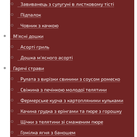
Завиванець з сулугуні в листковому тісті
Підпалок
Човник з качкою
М'ясні дошки
Асорті гриль
Дошка м'ясного асорті
Гарячі страви
Рулата з вирізки свинини з соусом ромеско
Свіжина з печінкою молодої телятини
Фермерське курча з картопляними кульками
Качина грудка з ерінгами та пюре з горошку
Щічки з телятини зі смаженим пюре
Гомілка ягня з баношем