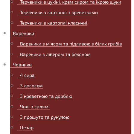
Терченики з цукіні, крем сиром та ікрою щуки
Терченики з картоплі з креветками
Терченики з картоплі класичні
Вареники
Вареники з м'ясом та підливою з білих грибів
Вареники з лівером та беконом
Човники
4 сира
З лососем
З креветкою та дорблю
Чилі з салямі
З прошуто та рукулою
Цезар