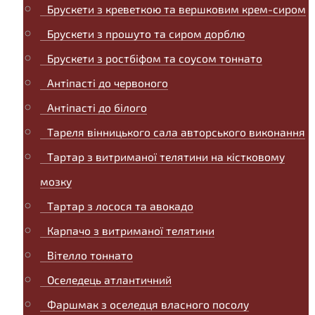
Брускети з креветкою та вершковим крем-сиром
Брускети з прошуто та сиром дорблю
Брускети з ростбіфом та соусом тоннато
Антіпасті до червоного
Антіпасті до білого
Тареля вінницького сала авторського виконання
Тартар з витриманої телятини на кістковому
мозку
Тартар з лосося та авокадо
Карпачо з витриманої телятини
Вітелло тоннато
Оселедець атлантичний
Фаршмак з оселедця власного посолу