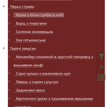
Перші страви
Юшка з білих грибів в хлібі
Борщ з пирогами
Солянка зінковецька
Уха гетьманська
Гарячі закуски
Камамбер смажений в хрусткій паніровці з
вишневим конфі
Сирні кульки з малиновим кулі
Лаваш з сиром сулугуні
Задимлені овочі
Картопляні зрази з тушкованою квашеною
капустою