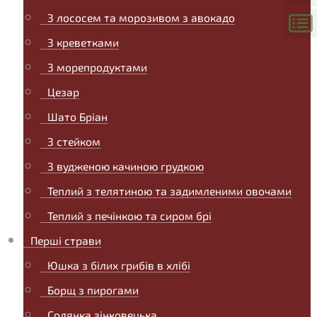
З лососем та морозивом з авокадо
З креветками
З морепродуктами
Цезар
Шато Бріан
З стейком
З вудженою качиною грудкою
Теплий з телятиною та задимленими овочами
Теплий з печінкою та сиром брі
Перші страви
Юшка з білих грибів в хлібі
Борщ з пирогами
Солянка зінковецька