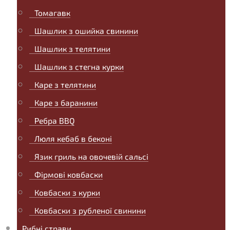
Томагавк
Шашлик з ошийка свинини
Шашлик з телятини
Шашлик з стегна курки
Каре з телятини
Каре з баранини
Ребра BBQ
Люля кебаб в беконі
Язик гриль на овочевій сальсі
Фірмові ковбаски
Ковбаски з курки
Ковбаски з рубленої свинини
Рибні страви