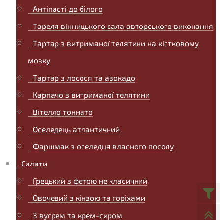
Антіпасті до білого
Тареля вінницького сала авторського виконання
Тартар з витриманої телятини на кістковому
мозку
Тартар з лосося та авокадо
Карпачо з витриманої телятини
Вітелло тоннато
Оселедець атлантичний
Фаршмак з оселедця власного посолу
Салати
Грецький з фетою не класичний
Овочевий з кінзою та горіхами
З вугрем та крем-сиром