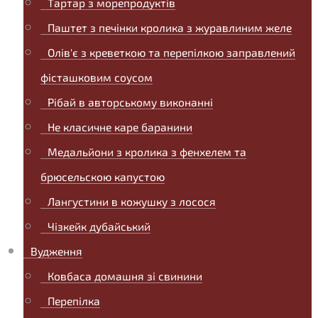
Тартар з морепродуктів
Паштет з печінки кролика з журавлиним желе
Олів'є з креветкою та перепілкою заправлений
фісташковим соусом
Рібай в авторському виконанні
Не класичне каре баранини
Медальйони з кролика з фенхелем та
брюсельскою капустою
Лангустини в кожушку з лосося
Чізкейк дубайський
Вудження
Ковбаса домашня зі свинини
Перепілка