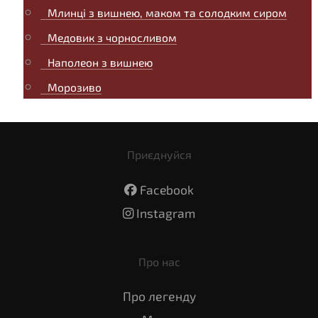
Млинці з вишнею, маком та солодким сиром
Медовик з чорносливом
Наполеон з вишнею
Морозиво
Приєднуйся
Facebook
Instagram
Про нас
Про легенду