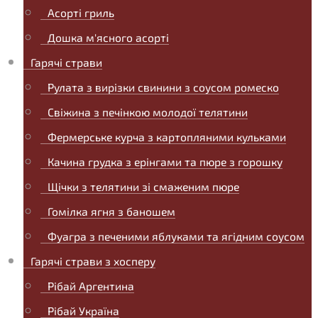
Асорті гриль
Дошка м'ясного асорті
Гарячі страви
Рулата з вирізки свинини з соусом ромеско
Свіжина з печінкою молодої телятини
Фермерське курча з картопляними кульками
Качина грудка з ерінгами та пюре з горошку
Щічки з телятини зі смаженим пюре
Гомілка ягня з баношем
Фуагра з печеними яблуками та ягідним соусом
Гарячі страви з хосперу
Рібай Аргентина
Рібай Україна