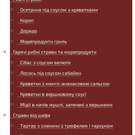
Осетрина під соусом з креветками
Короп
Дорадо
Морепродукти гриль
Гарячі рибні страви та морепродукти
Сібас з соусом велюте
Лосось під соусом сабайон
Креветки з манго-ананасовою сальсою
Креветки в вершковому соусі
Мідії в напів мушлі, запечені з вершками
Страви від шефа
Тартар з оленини з трюфелем і тархуном