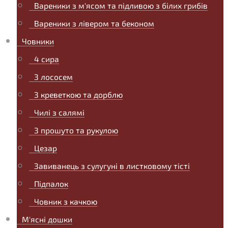
Вареники з м'ясом та підливою з білих грибів
Вареники з лівером та беконом
Човники
4 сира
З лососем
З креветкою та дорблю
Чилі з салямі
З прошуто та рукулою
Цезар
Завиванець з сулугуні в листковому тісті
Підпалок
Човник з качкою
М'ясні дошки