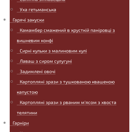
Уха гетьманська
Гарячі закуски
Камамбер смажений в хрусткій паніровці з
вишневим конфі
Сирні кульки з малиновим кулі
Лаваш з сиром сулугуні
Задимлені овочі
Картопляні зрази з тушкованою квашеною
капустою
Картопляні зрази з рваним м'ясом з хвоста
телятини
Гарніри