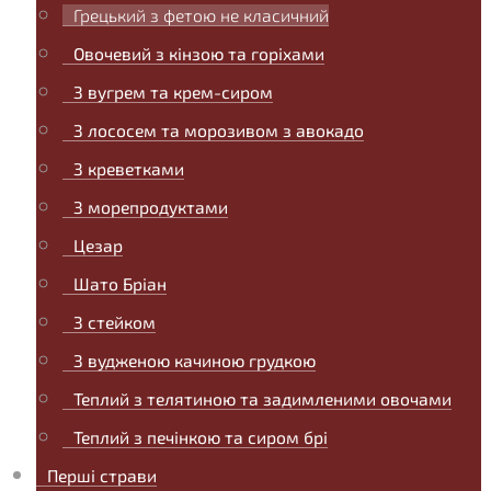
Грецький з фетою не класичний
Овочевий з кінзою та горіхами
З вугрем та крем-сиром
З лососем та морозивом з авокадо
З креветками
З морепродуктами
Цезар
Шато Бріан
З стейком
З вудженою качиною грудкою
Теплий з телятиною та задимленими овочами
Теплий з печінкою та сиром брі
Перші страви