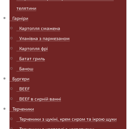
телятини
Гарніри
Картопля смажена
Уланівка з пармезаном
Картопля фрі
Батат гриль
Банош
Бургери
BEEF
BEEF в сирній ванні
Терченики
Терченики з цукіні, крем сиром та ікрою щуки
Терченики з картоплі з креветками