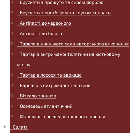
Брускети з прошуто та сиром дорблю
Брускети з ростбіфом та соусом тоннато
Антіпасті до червоного
Антіпасті до білого
Тареля вінницького сала авторського виконання
Тартар з витриманої телятини на кістковому
мозку
Тартар з лосося та авокадо
Карпачо з витриманої телятини
Вітелло тоннато
Оселедець атлантичний
Фаршмак з оселедця власного посолу
Салати