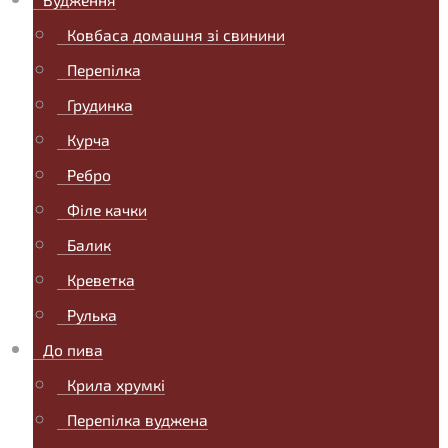
Ковбаса домашня зі свинини
Перепілка
Грудинка
Курча
Ребро
Філе качки
Балик
Креветка
Рулька
До пива
Крила хрумкі
Перепілка вуджена