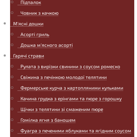
Підпалок
Човник з качкою
М'ясні дошки
Асорті гриль
Дошка м'ясного асорті
Гарячі страви
Рулата з вирізки свинини з соусом ромеско
Свіжина з печінкою молодої телятини
Фермерське курча з картопляними кульками
Качина грудка з ерінгами та пюре з горошку
Щічки з телятини зі смаженим пюре
Гомілка ягня з баношем
Фуагра з печеними яблуками та ягідним соусом