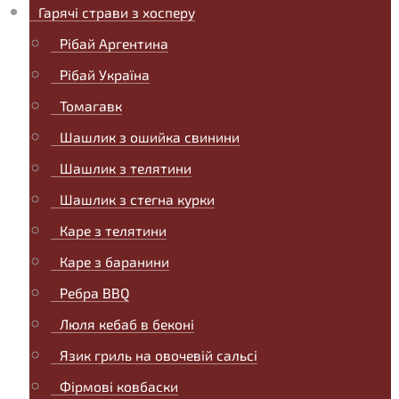
Гарячі страви з хосперу
Рібай Аргентина
Рібай Україна
Томагавк
Шашлик з ошийка свинини
Шашлик з телятини
Шашлик з стегна курки
Каре з телятини
Каре з баранини
Ребра BBQ
Люля кебаб в беконі
Язик гриль на овочевій сальсі
Фірмові ковбаски