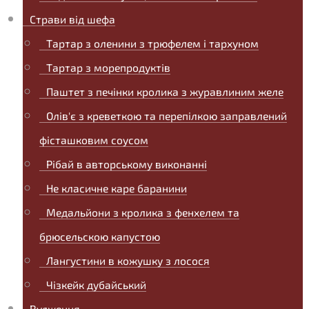
Страви від шефа
Тартар з оленини з трюфелем і тархуном
Тартар з морепродуктів
Паштет з печінки кролика з журавлиним желе
Олів'є з креветкою та перепілкою заправлений
фісташковим соусом
Рібай в авторському виконанні
Не класичне каре баранини
Медальйони з кролика з фенхелем та
брюсельскою капустою
Лангустини в кожушку з лосося
Чізкейк дубайський
Вудження