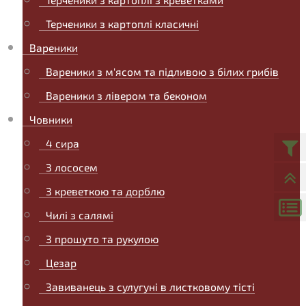
Терченики з картоплі класичні
Вареники
Вареники з м'ясом та підливою з білих грибів
Вареники з лівером та беконом
Човники
4 сира
З лососем
З креветкою та дорблю
Чилі з салямі
З прошуто та рукулою
Цезар
Завиванець з сулугуні в листковому тісті