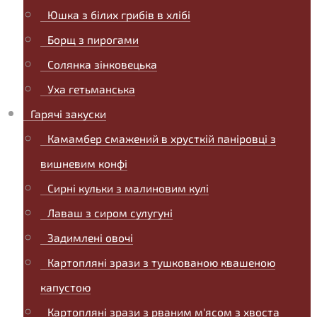
Юшка з білих грибів в хлібі
Борщ з пирогами
Солянка зінковецька
Уха гетьманська
Гарячі закуски
Камамбер смажений в хрусткій паніровці з
вишневим конфі
Сирні кульки з малиновим кулі
Лаваш з сиром сулугуні
Задимлені овочі
Картопляні зрази з тушкованою квашеною
капустою
Картопляні зрази з рваним м'ясом з хвоста