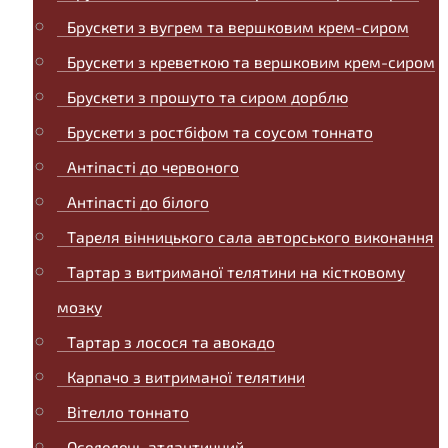
Брускети з вугрем та вершковим крем-сиром
Брускети з креветкою та вершковим крем-сиром
Брускети з прошуто та сиром дорблю
Брускети з ростбіфом та соусом тоннато
Антіпасті до червоного
Антіпасті до білого
Тареля вінницького сала авторського виконання
Тартар з витриманої телятини на кістковому
мозку
Тартар з лосося та авокадо
Карпачо з витриманої телятини
Вітелло тоннато
Оселедець атлантичний