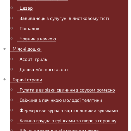
Цезар
Завиванець з сулугуні в листковому тісті
Підпалок
Човник з качкою
М'ясні дошки
Асорті гриль
Дошка м'ясного асорті
Гарячі страви
Рулата з вирізки свинини з соусом ромеско
Свіжина з печінкою молодої телятини
Фермерське курча з картопляними кульками
Качина грудка з ерінгами та пюре з горошку
Щічки з телятини зі смаженим пюре