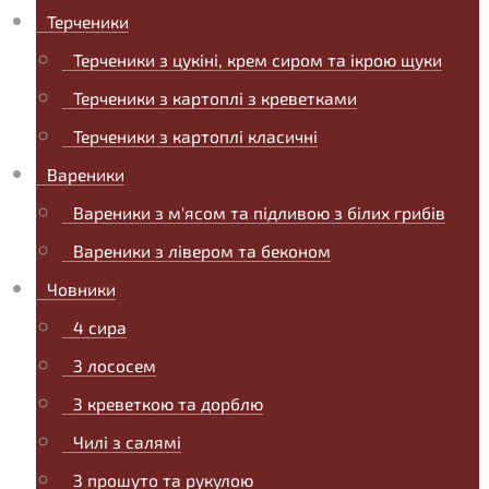
Терченики
Терченики з цукіні, крем сиром та ікрою щуки
Терченики з картоплі з креветками
Терченики з картоплі класичні
Вареники
Вареники з м'ясом та підливою з білих грибів
Вареники з лівером та беконом
Човники
4 сира
З лососем
З креветкою та дорблю
Чилі з салямі
З прошуто та рукулою