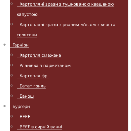
Картопляні зрази з тушкованою квашеною
капустою
Картопляні зрази з рваним м'ясом з хвоста
телятини
Гарніри
Картопля смажена
Уланівка з пармезаном
Картопля фрі
Батат гриль
Банош
Бургери
BEEF
BEEF в сирній ванні