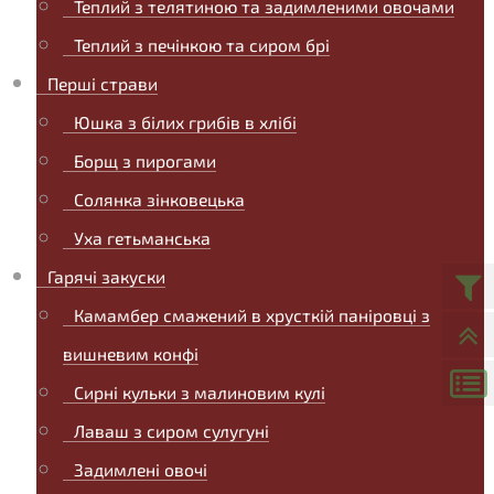
Теплий з телятиною та задимленими овочами
Теплий з печінкою та сиром брі
Перші страви
Юшка з білих грибів в хлібі
Борщ з пирогами
Солянка зінковецька
Уха гетьманська
Гарячі закуски
Камамбер смажений в хрусткій паніровці з
вишневим конфі
Сирні кульки з малиновим кулі
Лаваш з сиром сулугуні
Задимлені овочі