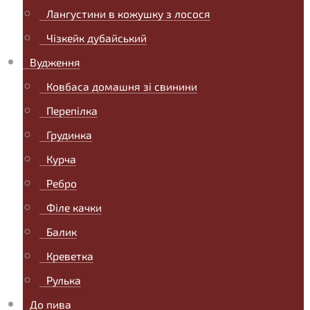
Лангустини в кожушку з лосося
Чізкейк дубайський
Вудження
Ковбаса домашня зі свинини
Перепілка
Грудинка
Курча
Ребро
Філе качки
Балик
Креветка
Рулька
До пива