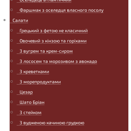
Фаршмак з оселедця власного посолу
Салати
Грецький з фетою не класичний
Овочевий з кінзою та горіхами
З вугрем та крем-сиром
З лососем та морозивом з авокадо
З креветками
З морепродуктами
Цезар
Шато Бріан
З стейком
З вудженою качиною грудкою