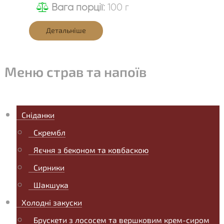
Вага порції:
100 г
Детальніше
Меню страв та напоїв
Сніданки
Скрембл
Яєчня з беконом та ковбаскою
Сирники
Шакшука
Холодні закуски
Брускети з лососем та вершковим крем-сиром