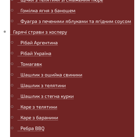
Гомілка ягня з баношем
Фуагра з печеними яблуками та ягідним соусом
Гарячі страви з хосперу
Рібай Аргентина
Рібай Україна
Томагавк
Шашлик з ошийка свинини
Шашлик з телятини
Шашлик з стегна курки
Каре з телятини
Каре з баранини
Ребра BBQ