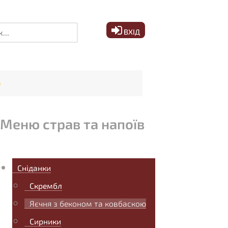
ук
ВХІД
ю
Меню страв та напоїв
Сніданки
Скрембл
Яєчня з беконом та ковбаскою
Сирники