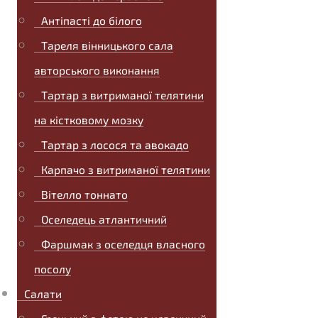
Антіпасті до білого
Тареля вінницького сала
авторського виконання
Тартар з витриманої телятини
на кістковому мозку
Тартар з лосося та авокадо
Карпачо з витриманої телятини
Вітелло тоннато
Оселедець атлантичний
Фаршмак з оселедця власного
посолу
Салати