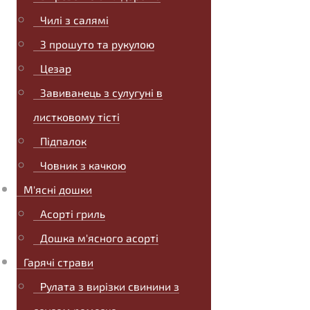
Чилі з салямі
З прошуто та рукулою
Цезар
Завиванець з сулугуні в
листковому тісті
Підпалок
Човник з качкою
М'ясні дошки
Асорті гриль
Дошка м'ясного асорті
Гарячі страви
Рулата з вирізки свинини з