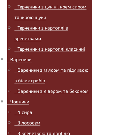
Терченики з цукіні, крем сиром
та ікрою щуки
Терченики з картоплі з
креветками
Терченики з картоплі класичні
Вареники
Вареники з м'ясом та підливою
з білих грибів
Вареники з лівером та беконом
Човники
4 сира
З лососем
З креветкою та дорблю