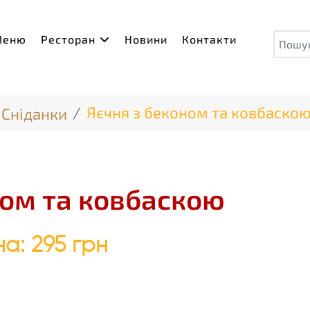
Пош
Меню
Ресторан
Новини
Контакти
Яєчня з беконом та ковбаско
Сніданки
ном та ковбаскою
на:
295 грн