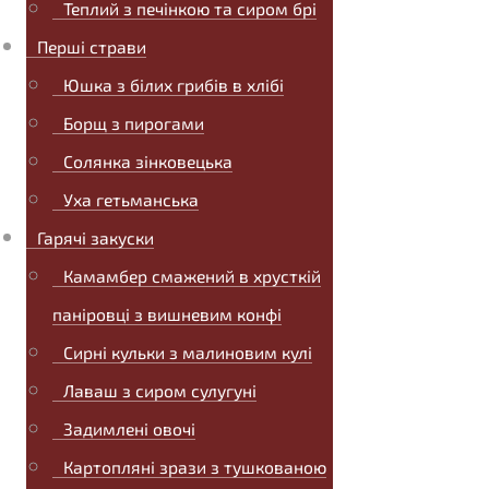
Теплий з печінкою та сиром брі
Перші страви
Юшка з білих грибів в хлібі
Борщ з пирогами
Солянка зінковецька
Уха гетьманська
Гарячі закуски
Камамбер смажений в хрусткій
паніровці з вишневим конфі
Сирні кульки з малиновим кулі
Лаваш з сиром сулугуні
Задимлені овочі
Картопляні зрази з тушкованою