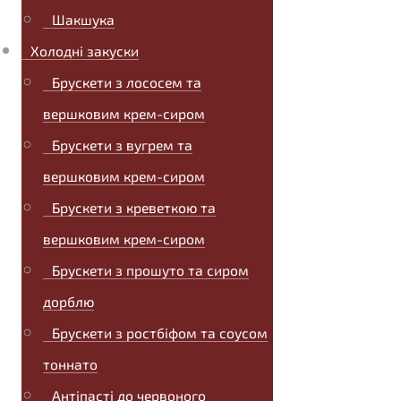
Шакшука
Холодні закуски
Брускети з лососем та
вершковим крем-сиром
Брускети з вугрем та
вершковим крем-сиром
Брускети з креветкою та
вершковим крем-сиром
Брускети з прошуто та сиром
дорблю
Брускети з ростбіфом та соусом
тоннато
Антіпасті до червоного