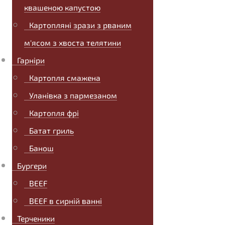
квашеною капустою
Картопляні зрази з рваним
м'ясом з хвоста телятини
Гарніри
Картопля смажена
Уланівка з пармезаном
Картопля фрі
Батат гриль
Банош
Бургери
BEEF
BEEF в сирній ванні
Терченики