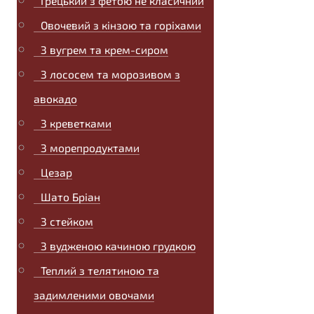
Грецький з фетою не класичний
Овочевий з кінзою та горіхами
З вугрем та крем-сиром
З лососем та морозивом з
авокадо
З креветками
З морепродуктами
Цезар
Шато Бріан
З стейком
З вудженою качиною грудкою
Теплий з телятиною та
задимленими овочами