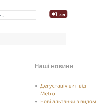
ук
ВХІД
Наші новини
Дегустація вин від
Metro
Нові альтанки з видом