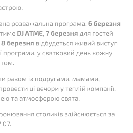
астрою.
чена розважальна програма.
6 березня
атиме
DJ ATME
,
7 березня
для гостей
а
8 березня
відбудеться живий виступ
ї програми, у святковий день кожну
том.
и разом із подругами, мамами,
ровести ці вечори у теплій компанії,
нею
та атмосферою свята.
Бронювання столиків здійснюється за
 07.