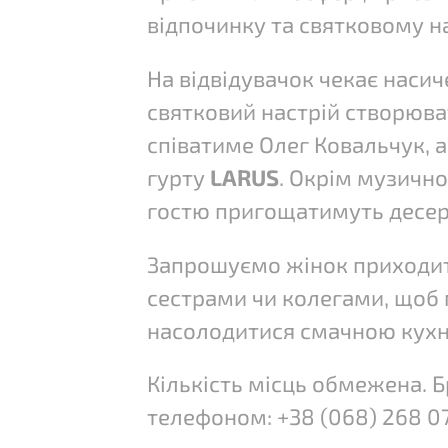
відпочинку та святковому н
На відвідувачок чекає наси
святковий настрій створюв
співатиме Олег Ковальчук, 
гурту
LARUS
. Окрім музично
гостю пригощатимуть десер
Запрошуємо жінок приходит
сестрами чи колегами, щоб п
насолодитися
смачною кух
Кількість місць обмежена. 
телефоном: +38 (068) 268 07