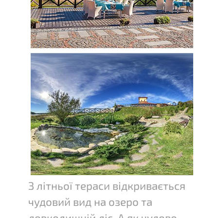
З літньої тераси відкривається
чудовий вид на озеро та
довколишній ліс. А як чудово