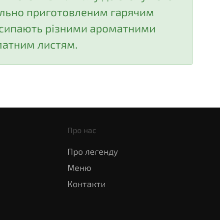
ально приготовленим гарячим
осипають різними ароматними
латним листям.
Про нас
Про легенду
Меню
Контакти