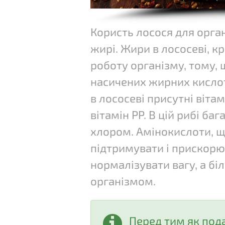
Користь лосося для орган
жирі. Жири в лососеві, к
роботу організму, тому, 
насичених жирних кислот
в лососеві присутні вітамі
вітамін РР. В цій рибі баг
хлором. Амінокислоти, щ
підтримувати і прискор
нормалізувати вагу, а бі
організмом.
Перед тим як пода