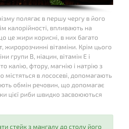
ізму полягає в першу чергу в його
рім калорійності, впливають на
що це жири корисні, в них багато
, жиророзчинні вітаміни. Крім цього
ни групи В, ніацин, вітамін Е і
ато калію, фтору, магнію і натрію з
о містяться в лососеві, допомагають
юють обмін речовин, що допомагає
лки цієї риби швидко засвоюються
ти стейк з мангалу до столу його