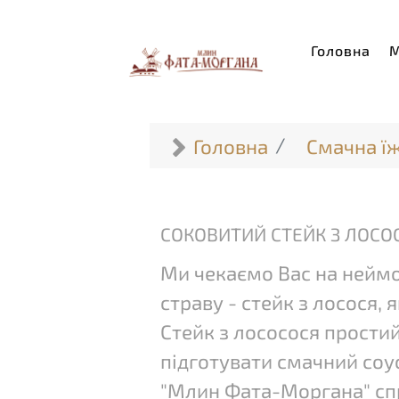
Головна
Головна
Смачна ї
СОКОВИТИЙ СТЕЙК З ЛОСО
Ми чекаємо Вас на неймо
страву - стейк з лосося, 
Стейк з лососося простий
підготувати смачний соу
"Млин Фата-Моргана" спр